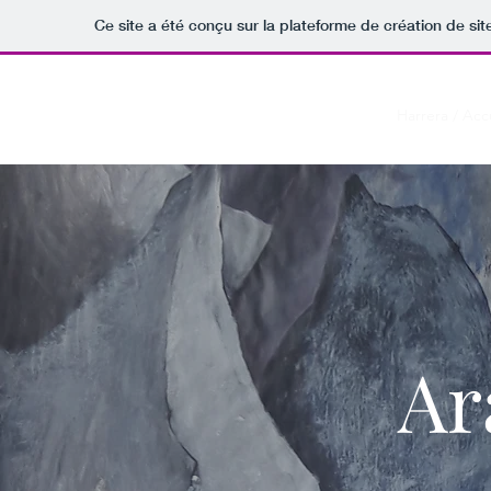
Ce site a été conçu sur la plateforme de création de sit
Harrera / Acc
Ar