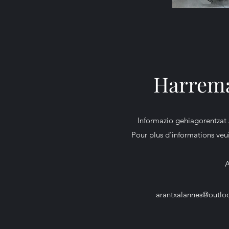
Harrema
Informazio gehiagorentzat
Pour plus d'informations veu
A
arantxalannes@outloo